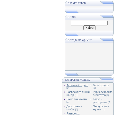
ОБЛАКО ТЕГОВ
ПОИСК
ПОГОДА ВЛАДИМИР
КАТЕГОРИИ РАЗДЕЛА
Активный отдых
База отдыха
[2]
[0]
Развлекательный
Туристические
центр
агентства
[1]
[3]
Рыбалка, охота
Кафе и
[1]
рестораны
[2]
Дискотеки и
Экскурсии и
клубы
музеи
[0]
[1]
Разное
[11]