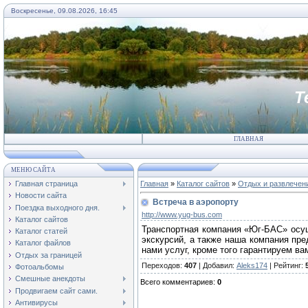
Воскресенье, 09.08.2026, 16:45
Т
ГЛАВНАЯ
МЕНЮ САЙТА
Главная страница
Главная
»
Каталог сайтов
»
Отдых и развлечен
Новости сайта
Встреча в аэропорту
Поездка выходного дня.
http://www.yug-bus.com
Каталог сайтов
Транспортная компания «Юг-БАС» осущ
Каталог статей
экскурсий, а также наша компания пр
Каталог файлов
нами услуг, кроме того гарантируем в
Отдых за границей
Переходов
:
407
|
Добавил
:
Aleks174
|
Рейтинг
:
Фотоальбомы
Смешные анекдоты
Всего комментариев
:
0
Продвигаем сайт сами.
Антивирусы