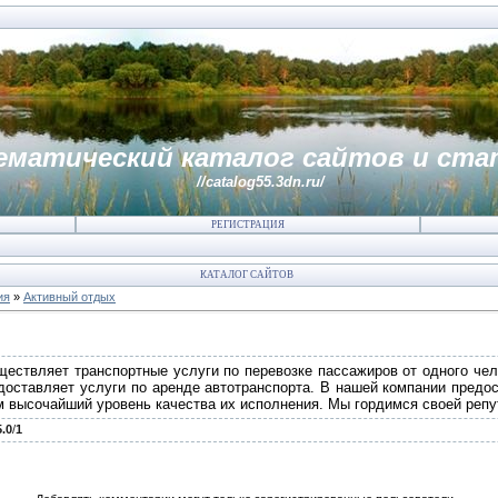
ематический каталог сайтов и ста
//catalog55.3dn.ru/
РЕГИСТРАЦИЯ
КАТАЛОГ САЙТОВ
ия
»
Активный отдых
ествляет транспортные услуги по перевозке пассажиров от одного че
едоставляет услуги по аренде автотранспорта. В нашей компании предо
ам высочайший уровень качества их исполнения. Мы гордимся своей репу
5.0
/
1