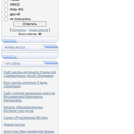
VBA32
Antiy-AVL
другой
не пользуюсь
[
·
]
Результаты
Архив опросов
Всего ответов:
40
ФОРМА ВХОДА
VIP САЙТЫ
Сайт школы-интерната 4 вида для
слабовидящих детей г.Владимир
Блог школы-интернат 4 вида
г.Владимир
Сайт учителя начальных классов
Мусафировой Маргариты
Евгеньевны
Каталог образовательных
Интернет-ресурсов
Салон «Рукотворная Мстёра
Домовушечка
Агентство Мир переводов Казань