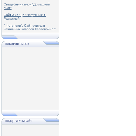
Свадебный салон "Домашний
очаг"
Сайт АУК "ДК "Нефтяник" г.
Радужный
" 4 ступени". Сайт учителя
начальных классов Калаевой С.С.
ПОКОРМИ РЫБОК
ПОДДЕРЖАТЬ САЙТ