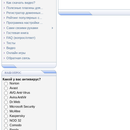
Как скачать видео?
Полезные плагины для...
Регистратор доменных...
Рейтинг популярных с...
Программа настройки ...
Сами своими руками
Гостевая книга
FAQ (вопрос/ответ)
Тесты
Видео
Онлайн игры
Обратная связь
НАШ ОПРОС
Какой у вас антивирус?
Norton
Avast
AVG Anti-Virus
Avira AntiVir
Dr.Web
Microsoft Security
McAfee
Kaspersky
NOD 32
Comodo
Panda