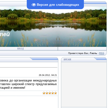
Версия для слабовидящих
тей
ВХОД
Приветствую Вас
,
Гость
·
RSS
ВРЕМЯ
26.04.2012, 04:21
ловека до организации международных
ставлен широкий спектр предлагаемых
тацией и именем!