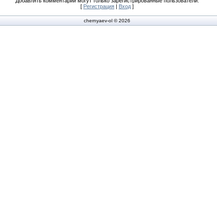
Добавлять комментарии могут только зарегистрированные пользователи.
[
Регистрация
|
Вход
]
chernyaev-ol © 2026