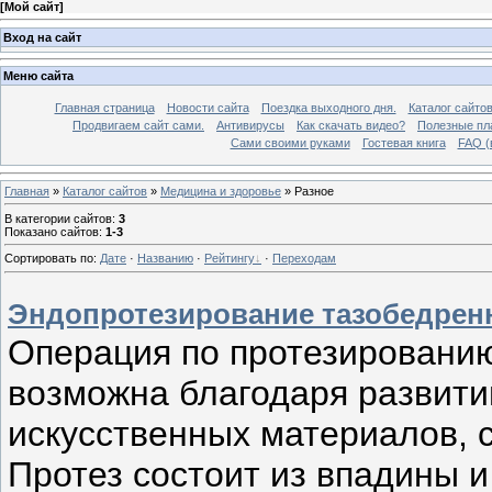
[
Мой сайт
]
Вход на сайт
Меню сайта
Главная страница
Новости сайта
Поездка выходного дня.
Каталог сайто
Продвигаем сайт сами.
Антивирусы
Как скачать видео?
Полезные пла
Сами своими руками
Гостевая книга
FAQ (
Главная
»
Каталог сайтов
»
Медицина и здоровье
» Разное
В категории сайтов
:
3
Показано сайтов
:
1-3
Сортировать по
:
Дате
·
Названию
·
Рейтингу
·
Переходам
Эндопротезирование тазобедренн
Операция по протезированию
возможна благодаря развити
искусственных материалов, 
Протез состоит из впадины 