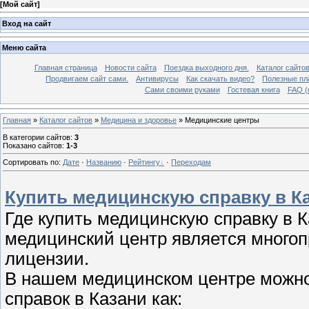
[
Мой сайт
]
Вход на сайт
Меню сайта
Главная страница
Новости сайта
Поездка выходного дня.
Каталог сайто
Продвигаем сайт сами.
Антивирусы
Как скачать видео?
Полезные пла
Сами своими руками
Гостевая книга
FAQ (
Главная
»
Каталог сайтов
»
Медицина и здоровье
» Медицинские центры
В категории сайтов
:
3
Показано сайтов
:
1-3
Сортировать по
:
Дате
·
Названию
·
Рейтингу
·
Переходам
Купить медицинскую справку в К
Где купить медицинскую справку в 
медицинский центр является много
лицензии.
В нашем медицинском центре можно
справок в Казани как: