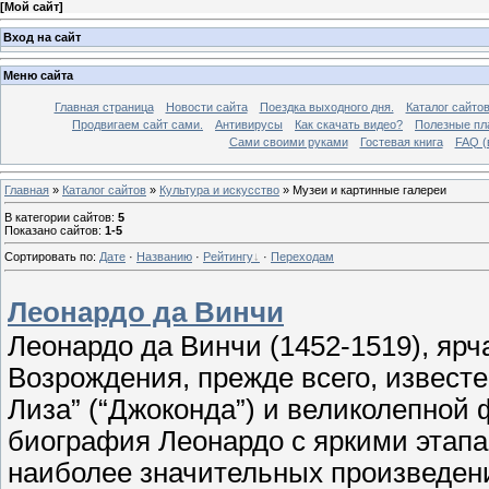
[
Мой сайт
]
Вход на сайт
Меню сайта
Главная страница
Новости сайта
Поездка выходного дня.
Каталог сайто
Продвигаем сайт сами.
Антивирусы
Как скачать видео?
Полезные пла
Сами своими руками
Гостевая книга
FAQ (
Главная
»
Каталог сайтов
»
Культура и искусство
» Музеи и картинные галереи
В категории сайтов
:
5
Показано сайтов
:
1-5
Сортировать по
:
Дате
·
Названию
·
Рейтингу
·
Переходам
Леонардо да Винчи
Леонардо да Винчи (1452-1519), яр
Возрождения, прежде всего, известе
Лиза” (“Джоконда”) и великолепной 
биография Леонардо с яркими этапа
наиболее значительных произведени