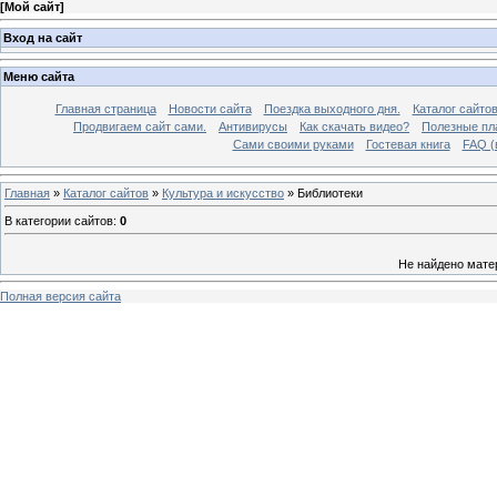
[
Мой сайт
]
Вход на сайт
Меню сайта
Главная страница
Новости сайта
Поездка выходного дня.
Каталог сайто
Продвигаем сайт сами.
Антивирусы
Как скачать видео?
Полезные пла
Сами своими руками
Гостевая книга
FAQ (
Главная
»
Каталог сайтов
»
Культура и искусство
» Библиотеки
В категории сайтов
:
0
Не найдено мате
Полная версия сайта