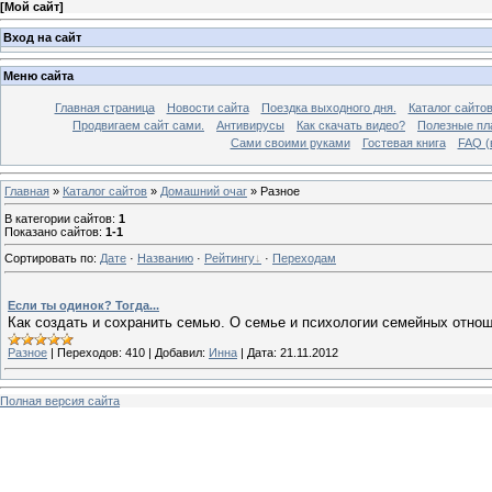
[
Мой сайт
]
Вход на сайт
Меню сайта
Главная страница
Новости сайта
Поездка выходного дня.
Каталог сайто
Продвигаем сайт сами.
Антивирусы
Как скачать видео?
Полезные пла
Сами своими руками
Гостевая книга
FAQ (
Главная
»
Каталог сайтов
»
Домашний очаг
» Разное
В категории сайтов
:
1
Показано сайтов
:
1-1
Сортировать по
:
Дате
·
Названию
·
Рейтингу
·
Переходам
Если ты одинок? Тогда...
Как создать и сохранить семью. О семье и психологии семейных отнош
Разное
|
Переходов:
410
|
Добавил:
Инна
|
Дата:
21.11.2012
Полная версия сайта