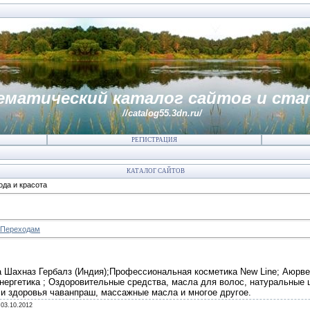
ематический каталог сайтов и ста
//catalog55.3dn.ru/
РЕГИСТРАЦИЯ
КАТАЛОГ САЙТОВ
да и красота
Переходам
 Шахназ Гербалз (Индия);Профессиональная косметика New Line; Аюрве
энергетика ; Оздоровительные средства, масла для волос, натуральные 
 и здоровья чаванпраш, массажные масла и многое другое.
:
03.10.2012