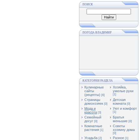
ПОИСК
ПОГОДА ВЛАДИМИР
КАТЕГОРИИ РАЗДЕЛА
Кулинарные
Хозяйка,
сайты
умелые руки
(рецепты)
[1]
[6]
Страницы
Детская
домохозяек
комната
[0]
[0]
Мода и
Уют и комфорт
красота
[1]
[3]
Семейный
Братья
досуг
меньшие
[0]
[0]
Комнатные
Советы
растения
хозяину дома
[1]
[0]
Усадьба
Разное
[2]
[1]