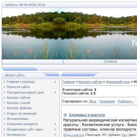
Суббота, 08.08.2026, 00:11
Т
ГЛАВНАЯ
МЕНЮ САЙТА
Главная страница
Главная
»
Каталог сайтов
»
Домашний очаг
» Мо
Новости сайта
В категории сайтов
:
3
Поездка выходного дня.
Показано сайтов
:
1-3
Каталог сайтов
Сортировать по
:
Дате
·
Названию
·
Рейтингу
·
Каталог статей
Каталог файлов
Отдых за границей
Здоровье и красота
Фотоальбомы
Натуральная аюрведическая косметика
Смешные анекдоты
красоты ; Косметические услуги ; Био
травяные составы, эликсир молодости
Продвигаем сайт сами.
Антивирусы
Мода и красота
| Переходов: 457 | Добавил:
Ева
| Дата