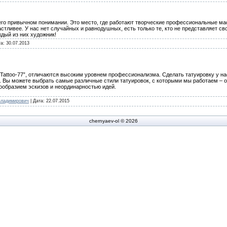
 его привычном понимании. Это место, где работают творческие профессиональные ма
астливее. У нас нет случайных и равнодушных, есть только те, кто не представляет св
ждый из них художник!
та:
30.07.2013
Tattoo-77”, отличаются высоким уровнем профессионализма. Сделать татуировку у на
. Вы можете выбрать самые различные стили татуировок, с которыми мы работаем – 
ообразием эскизов и неординарностью идей.
Владимирович
| Дата:
22.07.2015
chernyaev-ol © 2026