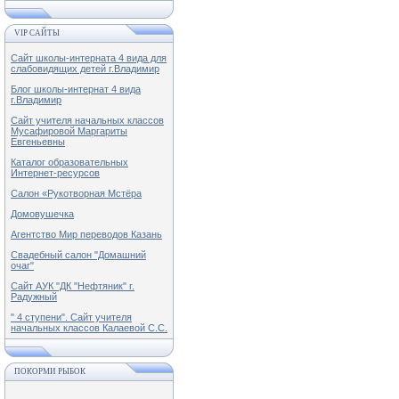
VIP САЙТЫ
Сайт школы-интерната 4 вида для
слабовидящих детей г.Владимир
Блог школы-интернат 4 вида
г.Владимир
Сайт учителя начальных классов
Мусафировой Маргариты
Евгеньевны
Каталог образовательных
Интернет-ресурсов
Салон «Рукотворная Мстёра
Домовушечка
Агентство Мир переводов Казань
Свадебный салон "Домашний
очаг"
Сайт АУК "ДК "Нефтяник" г.
Радужный
" 4 ступени". Сайт учителя
начальных классов Калаевой С.С.
ПОКОРМИ РЫБОК