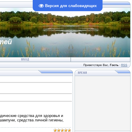
Версия для слабовидящих
тей
ВХОД
Приветствую Вас
,
Гость
·
RSS
ВРЕМЯ
дические средства для здоровья и
шампуни, средства личной гигиены,