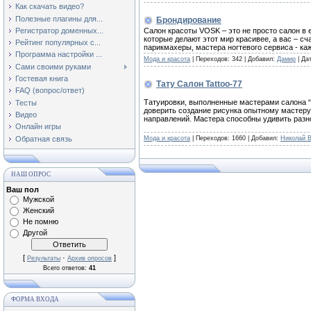
Как скачать видео?
Полезные плагины для...
Брондирование
Салон красоты VOSK – это не просто салон в
Регистратор доменных...
которые делают этот мир красивее, а вас – сч
Рейтинг популярных с...
парикмахеры, мастера ногтевого сервиса - ка
Программа настройки ...
Мода и красота
| Переходов: 342 | Добавил:
Дамир
| Да
Сами своими руками
Гостевая книга
Тату Салон Tattoo-77
FAQ (вопрос/ответ)
Татуировки, выполненные мастерами салона “
Тесты
доверить создание рисунка опытному мастеру
Видео
направлений. Мастера способны удивить разн
Онлайн игры
Мода и красота
| Переходов: 1660 | Добавил:
Николай 
Обратная связь
НАШ ОПРОС
Ваш пол
Мужской
Женский
Не помню
Другой
[
·
]
Результаты
Архив опросов
Всего ответов:
41
ФОРМА ВХОДА