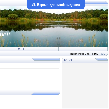
Версия для слабовидящих
тей
ВХОД
Приветствую Вас
,
Гость
·
RSS
ВРЕМЯ