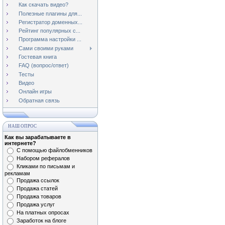
Как скачать видео?
Полезные плагины для...
Регистратор доменных...
Рейтинг популярных с...
Программа настройки ...
Сами своими руками
Гостевая книга
FAQ (вопрос/ответ)
Тесты
Видео
Онлайн игры
Обратная связь
НАШ ОПРОС
Как вы зарабатываете в
интернете?
С помощью файлобменников
Набором рефералов
Кликами по письмам и
рекламам
Продажа ссылок
Продажа статей
Продажа товаров
Продажа услуг
На платных опросах
Заработок на блоге