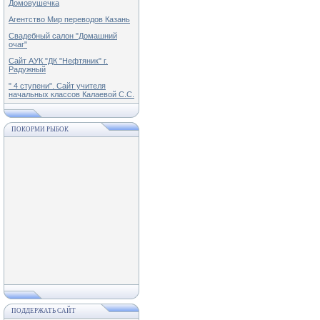
Домовушечка
Агентство Мир переводов Казань
Свадебный салон "Домашний
очаг"
Сайт АУК "ДК "Нефтяник" г.
Радужный
" 4 ступени". Сайт учителя
начальных классов Калаевой С.С.
ПОКОРМИ РЫБОК
ПОДДЕРЖАТЬ САЙТ