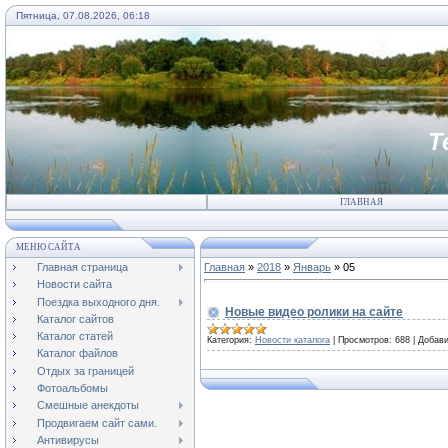
Пятница, 07.08.2026, 06:18
Т
ГЛАВНАЯ
МЕНЮ САЙТА
Главная страница
Главная
»
2018
»
Январь
»
05
Новости сайта
Поездка выходного дня.
Новые видео ролики на сайте
Каталог сайтов
Каталог статей
Категория:
Новости каталога
|
Просмотров:
688
|
Добави
Каталог файлов
Отдых за границей
Фотоальбомы
Смешные анекдоты
Продвигаем сайт сами.
Антивирусы