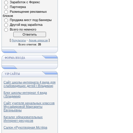
Заработок с Форекс
Партнерка
Размещение рекламных
блоков
Продажа мест под баннеры
Другой вид заработка
Всего по немного
[
·
]
Результаты
Архив опросов
Всего ответов:
35
ФОРМА ВХОДА
VIP САЙТЫ
Сайт школы-интерната 4 вида для
слабовидящих детей г.Владимир
Блог школы-интернат 4 вида
г.Владимир
Сайт учителя начальных классов
Мусафировой Маргариты
Евгеньевны
Каталог образовательных
Интернет-ресурсов
Салон «Рукотворная Мстёра