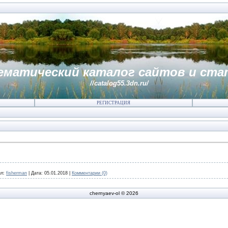
ематический каталог сайтов и ста
//catalog55.3dn.ru/
РЕГИСТРАЦИЯ
л:
fisherman
|
Дата:
05.01.2018
|
Комментарии (0)
chernyaev-ol © 2026