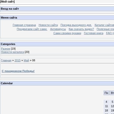
[
Мой сайт
]
Вход на сайт
Меню сайта
Главная страница
Новости сайта
Поездка выходного дня.
Каталог сайто
Продвигаем сайт сами.
Антивирусы
Как скачать видео?
Полезные пла
Сами своими руками
Гостевая книга
FAQ (
Categories
Разное
[19]
Новости каталога
[20]
Главная
»
2015
»
Май
»
08
С праздником Победы!
Calendar
Пн
Вт
4
5
11
12
18
19