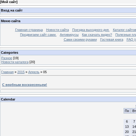
[
Мой сайт
]
Вход на сайт
Меню сайта
Главная страница
Новости сайта
Поездка выходного дня.
Каталог сайто
Продвигаем сайт сами.
Антивирусы
Как скачать видео?
Полезные пла
Сами своими руками
Гостевая книга
FAQ (
Categories
Разное
[19]
Новости каталога
[20]
Главная
»
2015
»
Апрель
»
05
С вербным воскресеньем!
Calendar
Пн
Вт
6
7
13
14
20
21