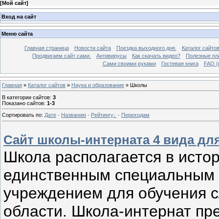
[
Мой сайт
]
Вход на сайт
Меню сайта
Главная страница
Новости сайта
Поездка выходного дня.
Каталог сайто
Продвигаем сайт сами.
Антивирусы
Как скачать видео?
Полезные пла
Сами своими руками
Гостевая книга
FAQ (
Главная
»
Каталог сайтов
»
Наука и образование
» Школы
В категории сайтов
:
3
Показано сайтов
:
1-3
Сортировать по
:
Дате
·
Названию
·
Рейтингу
·
Переходам
Сайт школы-интерната 4 вида дл
Школа располагается в исто
единственным специальным
учреждением для обучения с
области. Школа-интернат пр