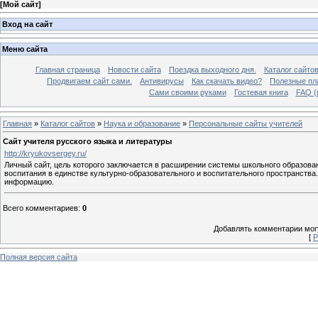
[
Мой сайт
]
Вход на сайт
Меню сайта
Главная страница
Новости сайта
Поездка выходного дня.
Каталог сайто
Продвигаем сайт сами.
Антивирусы
Как скачать видео?
Полезные пла
Сами своими руками
Гостевая книга
FAQ (
Главная
»
Каталог сайтов
»
Наука и образование
»
Персональные сайты учителей
Сайт учителя русского языка и литературы
http://kryukovsergey.ru/
Личный сайт, цель которого заключается в расширении системы школьного образова
воспитания в единстве культурно-образовательного и воспитательного пространства.
информацию.
Всего комментариев
:
0
Добавлять комментарии могу
[
Р
Полная версия сайта