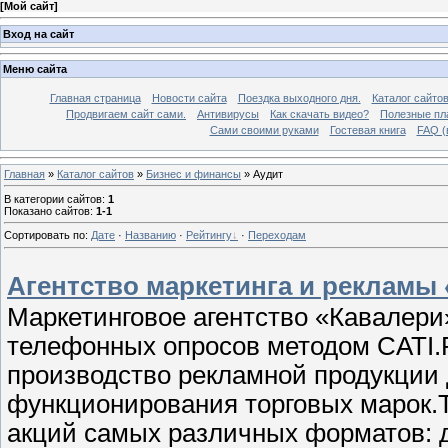
[
Мой сайт
]
Вход на сайт
Меню сайта
Главная страница
Новости сайта
Поездка выходного дня.
Каталог сайто
Продвигаем сайт сами.
Антивирусы
Как скачать видео?
Полезные пла
Сами своими руками
Гостевая книга
FAQ (
Главная
»
Каталог сайтов
»
Бизнес и финансы
» Аудит
В категории сайтов
:
1
Показано сайтов
:
1-1
Сортировать по
:
Дате
·
Названию
·
Рейтингу
·
Переходам
Агентство маркетинга и рекламы
Маркетинговое агентство «Кавалери
телефонных опросов методом CATI.Р
производство рекламной продукции
функционирования торговых марок.Т
акций самых различных форматов: д