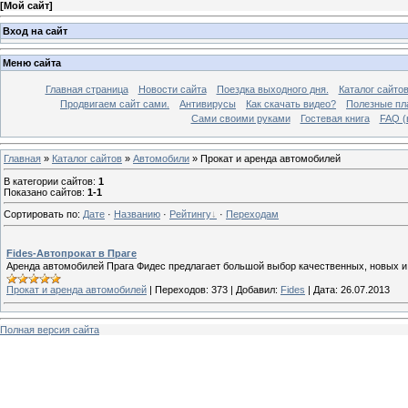
[
Мой сайт
]
Вход на сайт
Меню сайта
Главная страница
Новости сайта
Поездка выходного дня.
Каталог сайто
Продвигаем сайт сами.
Антивирусы
Как скачать видео?
Полезные пла
Сами своими руками
Гостевая книга
FAQ (
Главная
»
Каталог сайтов
»
Автомобили
» Прокат и аренда автомобилей
В категории сайтов
:
1
Показано сайтов
:
1-1
Сортировать по
:
Дате
·
Названию
·
Рейтингу
·
Переходам
Fides-Автопрокат в Праге
Аренда автомобилей Прага Фидес предлагает большой выбор качественных, новых и
Прокат и аренда автомобилей
|
Переходов:
373
|
Добавил:
Fides
|
Дата:
26.07.2013
Полная версия сайта