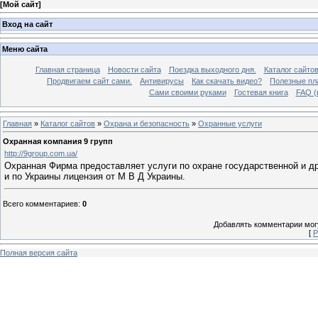
[
Мой сайт
]
Вход на сайт
Меню сайта
Главная страница
Новости сайта
Поездка выходного дня.
Каталог сайто
Продвигаем сайт сами.
Антивирусы
Как скачать видео?
Полезные пла
Сами своими руками
Гостевая книга
FAQ (
Главная
»
Каталог сайтов
»
Охрана и безопасность
»
Охранные услуги
Охранная компания 9 групп
http://9group.com.ua/
Охранная Фирма предоставляет услуги по охране государственной и др
и по Украины лицензия от М В Д Украины.
Всего комментариев
:
0
Добавлять комментарии могу
[
Р
Полная версия сайта