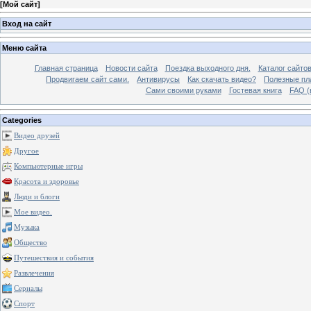
[
Мой сайт
]
Вход на сайт
Меню сайта
Главная страница
Новости сайта
Поездка выходного дня.
Каталог сайто
Продвигаем сайт сами.
Антивирусы
Как скачать видео?
Полезные пла
Сами своими руками
Гостевая книга
FAQ (
Categories
Видео друзей
Другое
Компьютерные игры
Красота и здоровье
Люди и блоги
Мое видео.
Музыка
Общество
Путешествия и события
Развлечения
Сериалы
Спорт