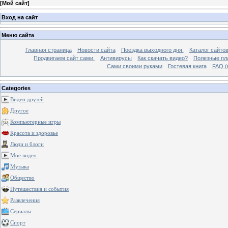
[
Мой сайт
]
Вход на сайт
Меню сайта
Главная страница
Новости сайта
Поездка выходного дня.
Каталог сайто
Продвигаем сайт сами.
Антивирусы
Как скачать видео?
Полезные пла
Сами своими руками
Гостевая книга
FAQ (
Categories
Видео друзей
Другое
Компьютерные игры
Красота и здоровье
Люди и блоги
Мое видео.
Музыка
Общество
Путешествия и события
Развлечения
Сериалы
Спорт