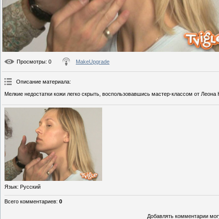
Просмотры
: 0
MakeUpgrade
Описание материала
:
Мелкие недостатки кожи легко скрыть, воспользовавшись мастер-классом от Леона 
Язык
: Русский
Всего комментариев
:
0
Добавлять комментарии могу