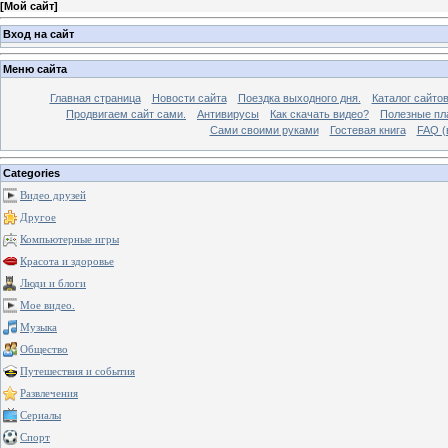
[
Мой сайт
]
Вход на сайт
Меню сайта
Главная страница
Новости сайта
Поездка выходного дня.
Каталог сайто
Продвигаем сайт сами.
Антивирусы
Как скачать видео?
Полезные пла
Сами своими руками
Гостевая книга
FAQ (
Categories
Видео друзей
Другое
Компьютерные игры
Красота и здоровье
Люди и блоги
Мое видео.
Музыка
Общество
Путешествия и события
Развлечения
Сериалы
Спорт