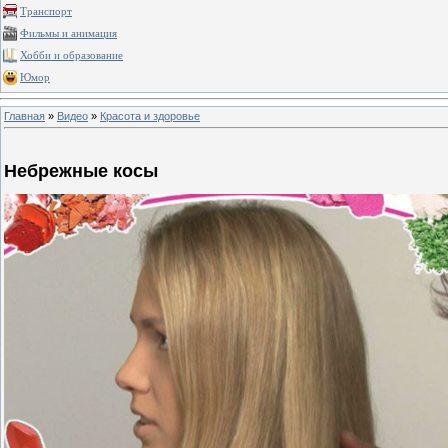
Транспорт
Фильмы и анимация
Хобби и образование
Юмор
Главная
»
Видео
»
Красота и здоровье
Небрежные косы