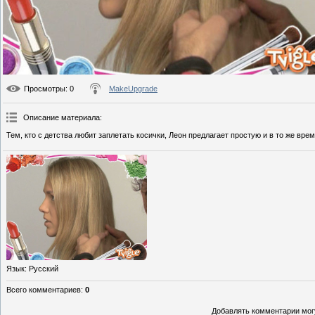
Просмотры
: 0
MakeUpgrade
Описание материала
:
Тем, кто с детства любит заплетать косички, Леон предлагает простую и в то же вр
Язык
: Русский
Всего комментариев
:
0
Добавлять комментарии могу