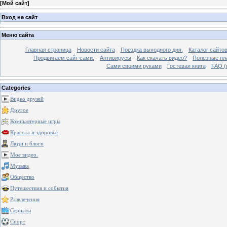
[
Мой сайт
]
Вход на сайт
Меню сайта
Главная страница
Новости сайта
Поездка выходного дня.
Каталог сайто
Продвигаем сайт сами.
Антивирусы
Как скачать видео?
Полезные пла
Сами своими руками
Гостевая книга
FAQ (
Categories
Видео друзей
Другое
Компьютерные игры
Красота и здоровье
Люди и блоги
Мое видео.
Музыка
Общество
Путешествия и события
Развлечения
Сериалы
Спорт