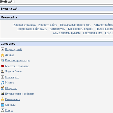
[
Мой сайт
]
Вход на сайт
Меню сайта
Главная страница
Новости сайта
Поездка выходного дня.
Каталог сайто
Продвигаем сайт сами.
Антивирусы
Как скачать видео?
Полезные пла
Сами своими руками
Гостевая книга
FAQ (
Categories
Видео друзей
Другое
Компьютерные игры
Красота и здоровье
Люди и блоги
Мое видео.
Музыка
Общество
Путешествия и события
Развлечения
Сериалы
Спорт