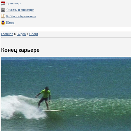
Транспорт
Фильмы и анимация
Хобби и образование
Юмор
Главная
»
Видео
»
Спорт
Конец карьере