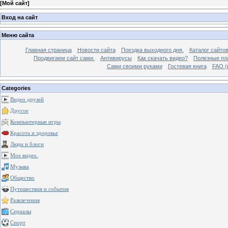
[
Мой сайт
]
Вход на сайт
Меню сайта
Главная страница
Новости сайта
Поездка выходного дня.
Каталог сайто
Продвигаем сайт сами.
Антивирусы
Как скачать видео?
Полезные пла
Сами своими руками
Гостевая книга
FAQ (
Categories
Видео друзей
Другое
Компьютерные игры
Красота и здоровье
Люди и блоги
Мое видео.
Музыка
Общество
Путешествия и события
Развлечения
Сериалы
Спорт