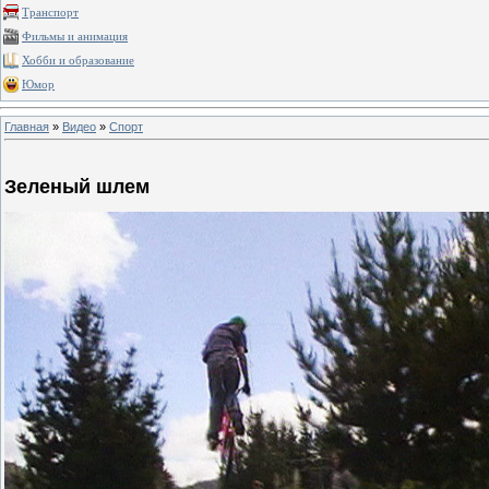
Транспорт
Фильмы и анимация
Хобби и образование
Юмор
Главная
»
Видео
»
Спорт
Зеленый шлем