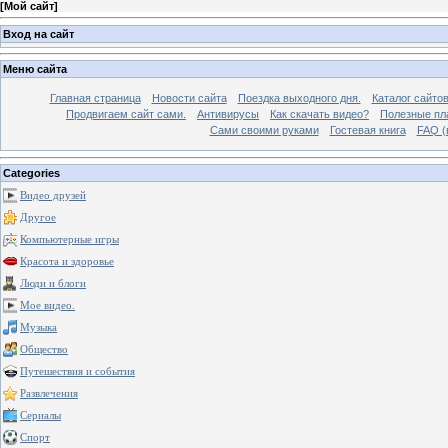
[
Мой сайт
]
Вход на сайт
Меню сайта
Главная страница
Новости сайта
Поездка выходного дня.
Каталог сайто
Продвигаем сайт сами.
Антивирусы
Как скачать видео?
Полезные пла
Сами своими руками
Гостевая книга
FAQ (
Categories
Видео друзей
Другое
Компьютерные игры
Красота и здоровье
Люди и блоги
Мое видео.
Музыка
Общество
Путешествия и события
Развлечения
Сериалы
Спорт