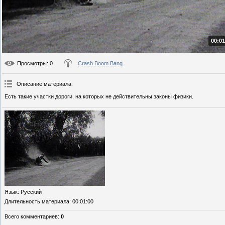
00:01
Просмотры
: 0
Crash Boom Bang
Описание материала
:
Есть такие участки дороги, на которых не действительны законы физики.
Язык
: Русский
Длительность материала
: 00:01:00
Всего комментариев
:
0