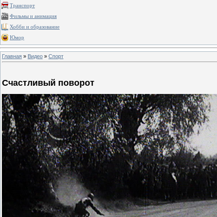
Транспорт
Фильмы и анимация
Хобби и образование
Юмор
Главная
»
Видео
»
Спорт
Счастливый поворот