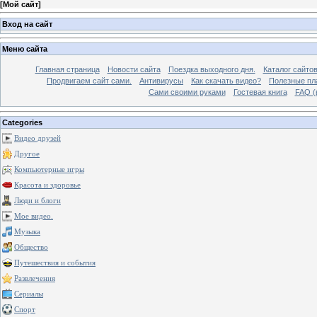
[
Мой сайт
]
Вход на сайт
Меню сайта
Главная страница
Новости сайта
Поездка выходного дня.
Каталог сайто
Продвигаем сайт сами.
Антивирусы
Как скачать видео?
Полезные пла
Сами своими руками
Гостевая книга
FAQ (
Categories
Видео друзей
Другое
Компьютерные игры
Красота и здоровье
Люди и блоги
Мое видео.
Музыка
Общество
Путешествия и события
Развлечения
Сериалы
Спорт