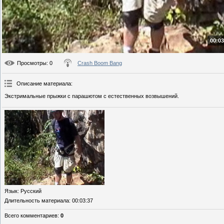
00:03
Просмотры
: 0
Crash Boom Bang
Описание материала
:
Экстримальные прыжки с парашютом с естественных возвышений.
Язык
: Русский
Длительность материала
: 00:03:37
Всего комментариев
:
0