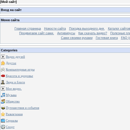
[
Мой сайт
]
Вход на сайт
Меню сайта
Главная страница
Новости сайта
Поездка выходного дня.
Каталог сайто
Продвигаем сайт сами.
Антивирусы
Как скачать видео?
Полезные пла
Сами своими руками
Гостевая книга
FAQ (
Categories
Видео друзей
Другое
Компьютерные игры
Красота и здоровье
Люди и блоги
Мое видео.
Музыка
Общество
Путешествия и события
Развлечения
Сериалы
Спорт