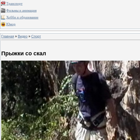
Транспорт
Фильмы и анимация
Хобби и образование
Юмор
Главная
»
Видео
»
Спорт
Прыжки со скал