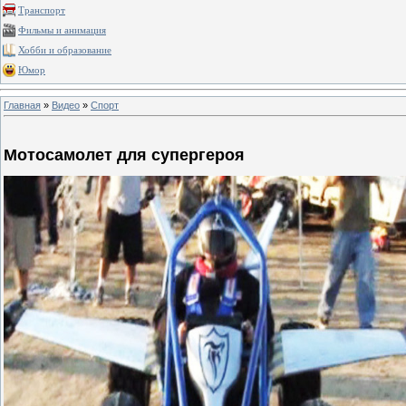
Транспорт
Фильмы и анимация
Хобби и образование
Юмор
Главная
»
Видео
»
Спорт
Мотосамолет для супергероя