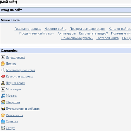
[
Мой сайт
]
Вход на сайт
Меню сайта
Главная страница
Новости сайта
Поездка выходного дня.
Каталог сайто
Продвигаем сайт сами.
Антивирусы
Как скачать видео?
Полезные пла
Сами своими руками
Гостевая книга
FAQ (
Categories
Видео друзей
Другое
Компьютерные игры
Красота и здоровье
Люди и блоги
Мое видео.
Музыка
Общество
Путешествия и события
Развлечения
Сериалы
Спорт