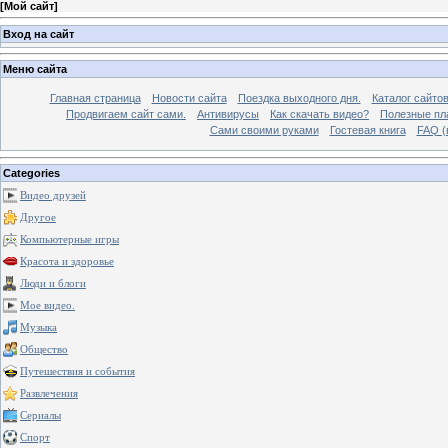
[
Мой сайт
]
Вход на сайт
Меню сайта
Главная страница
Новости сайта
Поездка выходного дня.
Каталог сайто
Продвигаем сайт сами.
Антивирусы
Как скачать видео?
Полезные пла
Сами своими руками
Гостевая книга
FAQ (
Categories
Видео друзей
Другое
Компьютерные игры
Красота и здоровье
Люди и блоги
Мое видео.
Музыка
Общество
Путешествия и события
Развлечения
Сериалы
Спорт