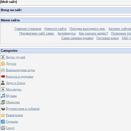
[
Мой сайт
]
Вход на сайт
Меню сайта
Главная страница
Новости сайта
Поездка выходного дня.
Каталог сайто
Продвигаем сайт сами.
Антивирусы
Как скачать видео?
Полезные пла
Сами своими руками
Гостевая книга
FAQ (
Categories
Видео друзей
Другое
Компьютерные игры
Красота и здоровье
Люди и блоги
Мое видео.
Музыка
Общество
Путешествия и события
Развлечения
Сериалы
Спорт