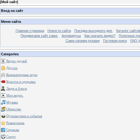
[
Мой сайт
]
Вход на сайт
Меню сайта
Главная страница
Новости сайта
Поездка выходного дня.
Каталог сайто
Продвигаем сайт сами.
Антивирусы
Как скачать видео?
Полезные пла
Сами своими руками
Гостевая книга
FAQ (
Categories
Видео друзей
Другое
Компьютерные игры
Красота и здоровье
Люди и блоги
Мое видео.
Музыка
Общество
Путешествия и события
Развлечения
Сериалы
Спорт