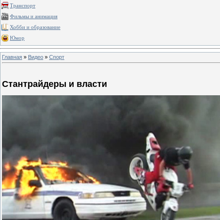
Транспорт
Фильмы и анимация
Хобби и образование
Юмор
Главная
»
Видео
»
Спорт
Стантрайдеры и власти