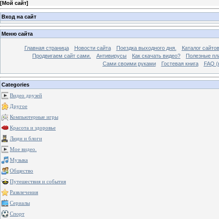
[
Мой сайт
]
Вход на сайт
Меню сайта
Главная страница
Новости сайта
Поездка выходного дня.
Каталог сайто
Продвигаем сайт сами.
Антивирусы
Как скачать видео?
Полезные пла
Сами своими руками
Гостевая книга
FAQ (
Categories
Видео друзей
Другое
Компьютерные игры
Красота и здоровье
Люди и блоги
Мое видео.
Музыка
Общество
Путешествия и события
Развлечения
Сериалы
Спорт