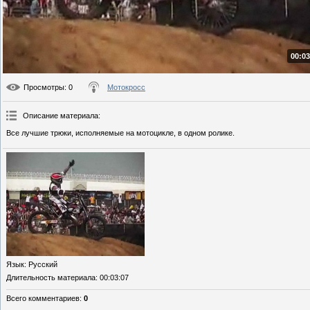
00:03
Просмотры
: 0
Мотокросс
Описание материала
:
Все лучшие трюки, исполняемые на мотоцикле, в одном ролике.
Язык
: Русский
Длительность материала
: 00:03:07
Всего комментариев
:
0