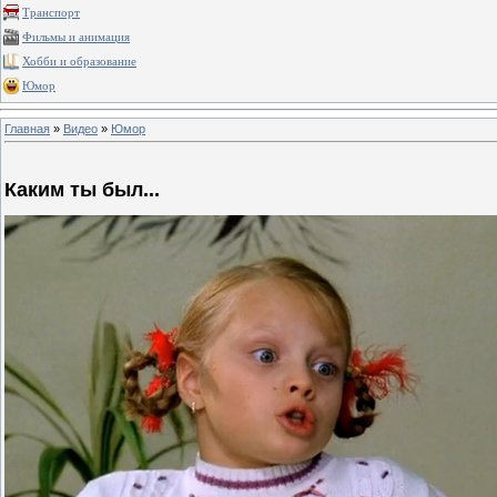
Транспорт
Фильмы и анимация
Хобби и образование
Юмор
Главная
»
Видео
»
Юмор
Каким ты был...