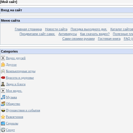
[
Мой сайт
]
Вход на сайт
Меню сайта
Главная страница
Новости сайта
Поездка выходного дня.
Каталог сайто
Продвигаем сайт сами.
Антивирусы
Как скачать видео?
Полезные пла
Сами своими руками
Гостевая книга
FAQ (
Categories
Видео друзей
Другое
Компьютерные игры
Красота и здоровье
Люди и блоги
Мое видео.
Музыка
Общество
Путешествия и события
Развлечения
Сериалы
Спорт