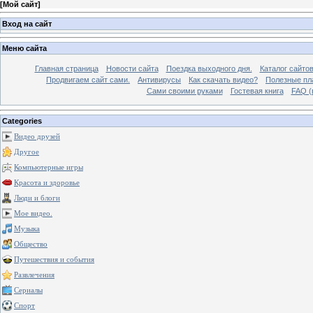
[
Мой сайт
]
Вход на сайт
Меню сайта
Главная страница
Новости сайта
Поездка выходного дня.
Каталог сайто
Продвигаем сайт сами.
Антивирусы
Как скачать видео?
Полезные пла
Сами своими руками
Гостевая книга
FAQ (
Categories
Видео друзей
Другое
Компьютерные игры
Красота и здоровье
Люди и блоги
Мое видео.
Музыка
Общество
Путешествия и события
Развлечения
Сериалы
Спорт