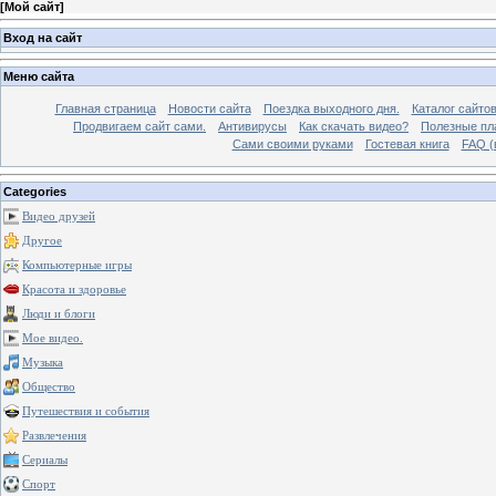
[
Мой сайт
]
Вход на сайт
Меню сайта
Главная страница
Новости сайта
Поездка выходного дня.
Каталог сайто
Продвигаем сайт сами.
Антивирусы
Как скачать видео?
Полезные пла
Сами своими руками
Гостевая книга
FAQ (
Categories
Видео друзей
Другое
Компьютерные игры
Красота и здоровье
Люди и блоги
Мое видео.
Музыка
Общество
Путешествия и события
Развлечения
Сериалы
Спорт