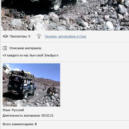
00:02
Просмотры
: 0
Человек, автомобиль и Гора
Описание материала
:
«У каждого из нас был свой Эльбрус».
Язык
: Русский
Длительность материала
: 00:02:21
Всего комментариев
:
0