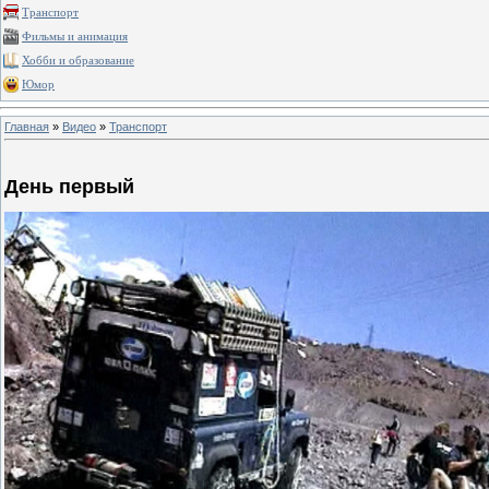
Транспорт
Фильмы и анимация
Хобби и образование
Юмор
Главная
»
Видео
»
Транспорт
День первый