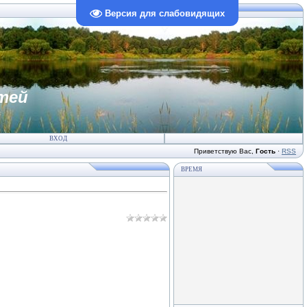
Версия для слабовидящих
тей
ВХОД
Приветствую Вас
,
Гость
·
RSS
ВРЕМЯ