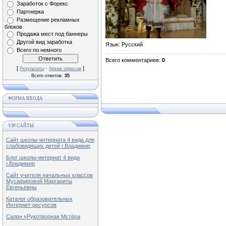
Заработок с Форекс
Партнерка
Размещение рекламных
блоков
Продажа мест под баннеры
Другой вид заработка
Язык
: Русский
Всего по немного
Всего комментариев
:
0
[
·
]
Результаты
Архив опросов
Всего ответов:
35
ФОРМА ВХОДА
VIP САЙТЫ
Сайт школы-интерната 4 вида для
слабовидящих детей г.Владимир
Блог школы-интернат 4 вида
г.Владимир
Сайт учителя начальных классов
Мусафировой Маргариты
Евгеньевны
Каталог образовательных
Интернет-ресурсов
Салон «Рукотворная Мстёра