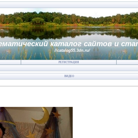
ематический каталог сайтов и ста
//catalog55.3dn.ru/
РЕГИСТРАЦИЯ
ВИДЕО