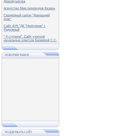
Домовушечка
Агентство Мир переводов Казань
Свадебный салон "Домашний
очаг"
Сайт АУК "ДК "Нефтяник" г.
Радужный
" 4 ступени". Сайт учителя
начальных классов Калаевой С.С.
ПОКОРМИ РЫБОК
ПОДДЕРЖАТЬ САЙТ