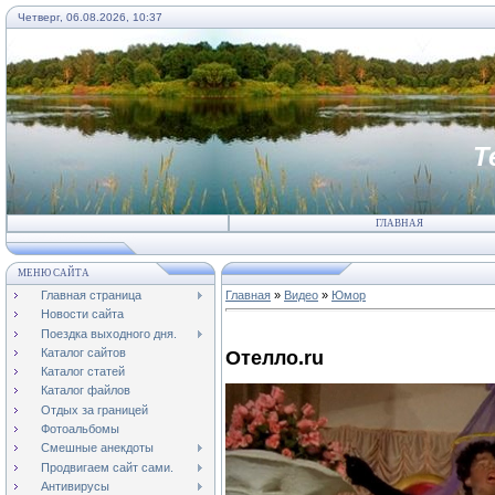
Четверг, 06.08.2026, 10:37
Т
ГЛАВНАЯ
МЕНЮ САЙТА
Главная страница
Главная
»
Видео
»
Юмор
Новости сайта
Поездка выходного дня.
Каталог сайтов
Отелло.ru
Каталог статей
Каталог файлов
Отдых за границей
Фотоальбомы
Смешные анекдоты
Продвигаем сайт сами.
Антивирусы