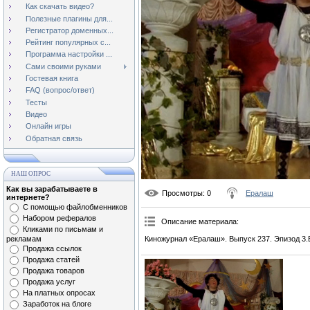
Как скачать видео?
Полезные плагины для...
Регистратор доменных...
Рейтинг популярных с...
Программа настройки ...
Сами своими руками
Гостевая книга
FAQ (вопрос/ответ)
Тесты
Видео
Онлайн игры
Обратная связь
НАШ ОПРОС
Как вы зарабатываете в
Просмотры
: 0
Ералаш
интернете?
С помощью файлобменников
Набором рефералов
Описание материала
:
Кликами по письмам и
рекламам
Киножурнал «Ералаш». Выпуск 237. Эпизод 3
Продажа ссылок
Продажа статей
Продажа товаров
Продажа услуг
На платных опросах
Заработок на блоге