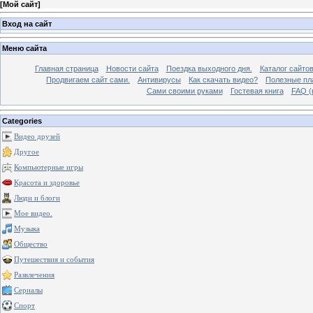
[
Мой сайт
]
Вход на сайт
Меню сайта
Главная страница
Новости сайта
Поездка выходного дня.
Каталог сайто
Продвигаем сайт сами.
Антивирусы
Как скачать видео?
Полезные пла
Сами своими руками
Гостевая книга
FAQ (
Categories
Видео друзей
Другое
Компьютерные игры
Красота и здоровье
Люди и блоги
Мое видео.
Музыка
Общество
Путешествия и события
Развлечения
Сериалы
Спорт