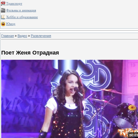
Транспорт
Фильмы и анимация
Хобби и образование
Юмор
Главная
»
Видео
»
Развлечения
Поет Женя Отрадная
00:03