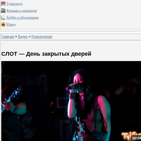
Транспорт
Фильмы и анимация
Хобби и образование
Юмор
Главная
»
Видео
»
Развлечения
СЛОТ — День закрытых дверей
00:04