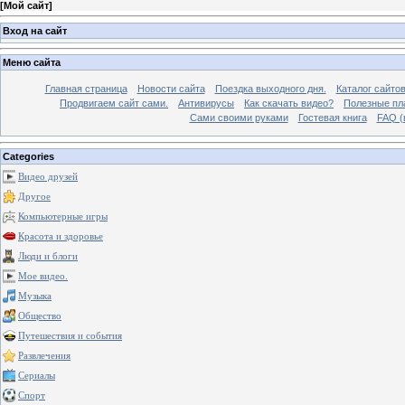
[
Мой сайт
]
Вход на сайт
Меню сайта
Главная страница
Новости сайта
Поездка выходного дня.
Каталог сайто
Продвигаем сайт сами.
Антивирусы
Как скачать видео?
Полезные пла
Сами своими руками
Гостевая книга
FAQ (
Categories
Видео друзей
Другое
Компьютерные игры
Красота и здоровье
Люди и блоги
Мое видео.
Музыка
Общество
Путешествия и события
Развлечения
Сериалы
Спорт