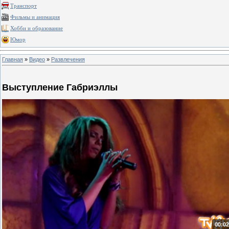
Транспорт
Фильмы и анимация
Хобби и образование
Юмор
Главная
»
Видео
»
Развлечения
Выступление Габриэллы
00:02