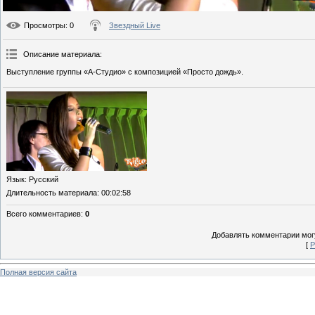
Просмотры
: 0
Звездный Live
Описание материала
:
Выступление группы «А-Студио» с композицией «Просто дождь».
Язык
: Русский
Длительность материала
: 00:02:58
Всего комментариев
:
0
Добавлять комментарии могу
[
Р
Полная версия сайта