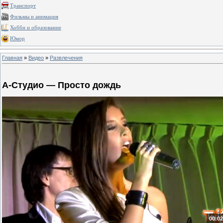
Транспорт
Фильмы и анимация
Хобби и образование
Юмор
Главная
»
Видео
»
Развлечения
А-Студио — Просто дождь
00:02