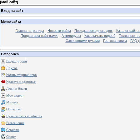
[
Мой сайт
]
Вход на сайт
Меню сайта
Главная страница
Новости сайта
Поездка выходного дня.
Каталог сайто
Продвигаем сайт сами.
Антивирусы
Как скачать видео?
Полезные пла
Сами своими руками
Гостевая книга
FAQ (
Categories
Видео друзей
Другое
Компьютерные игры
Красота и здоровье
Люди и блоги
Мое видео.
Музыка
Общество
Путешествия и события
Развлечения
Сериалы
Спорт