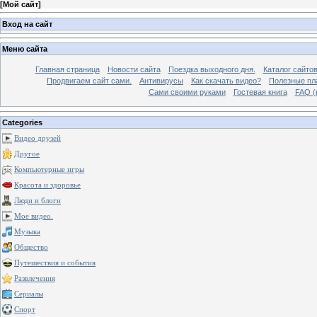
[
Мой сайт
]
Вход на сайт
Меню сайта
Главная страница
Новости сайта
Поездка выходного дня.
Каталог сайто
Продвигаем сайт сами.
Антивирусы
Как скачать видео?
Полезные пла
Сами своими руками
Гостевая книга
FAQ (
Categories
Видео друзей
Другое
Компьютерные игры
Красота и здоровье
Люди и блоги
Мое видео.
Музыка
Общество
Путешествия и события
Развлечения
Сериалы
Спорт