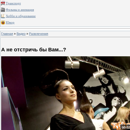
Транспорт
Фильмы и анимация
Хобби и образование
Юмор
Главная
»
Видео
»
Развлечения
А не отстричь бы Вам...?
00:02