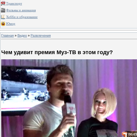
Транспорт
Фильмы и анимация
Хобби и образование
Юмор
Главная
»
Видео
»
Развлечения
Чем удивит премия Муз-ТВ в этом году?
00:03