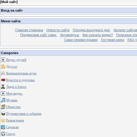
[
Мой сайт
]
Вход на сайт
Меню сайта
Главная страница
Новости сайта
Поездка выходного дня.
Каталог сайто
Продвигаем сайт сами.
Антивирусы
Как скачать видео?
Полезные пла
Сами своими руками
Гостевая книга
FAQ (
Categories
Видео друзей
Другое
Компьютерные игры
Красота и здоровье
Люди и блоги
Мое видео.
Музыка
Общество
Путешествия и события
Развлечения
Сериалы
Спорт