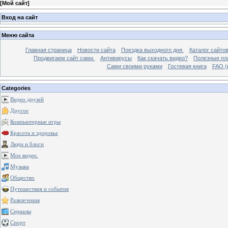
[
Мой сайт
]
Вход на сайт
Меню сайта
Главная страница
Новости сайта
Поездка выходного дня.
Каталог сайто
Продвигаем сайт сами.
Антивирусы
Как скачать видео?
Полезные пла
Сами своими руками
Гостевая книга
FAQ (
Categories
Видео друзей
Другое
Компьютерные игры
Красота и здоровье
Люди и блоги
Мое видео.
Музыка
Общество
Путешествия и события
Развлечения
Сериалы
Спорт