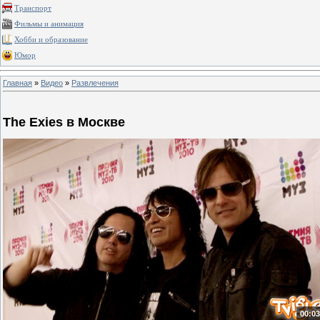
Транспорт
Фильмы и анимация
Хобби и образование
Юмор
Главная
»
Видео
»
Развлечения
The Exies в Москве
00:03