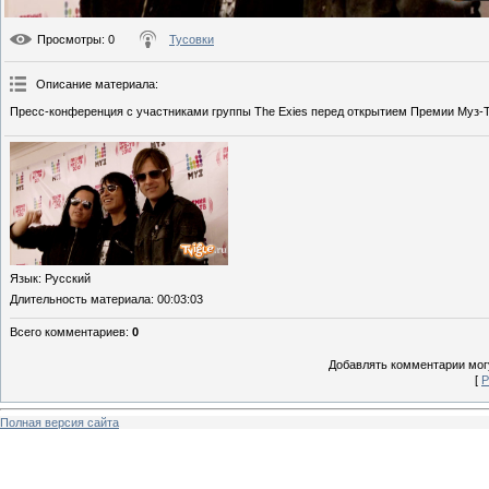
Просмотры
: 0
Тусовки
Описание материала
:
Пресс-конференция с участниками группы The Exies перед открытием Премии Муз-
Язык
: Русский
Длительность материала
: 00:03:03
Всего комментариев
:
0
Добавлять комментарии могу
[
Р
Полная версия сайта