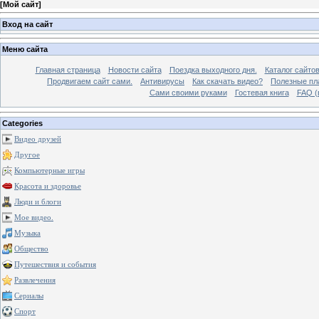
[
Мой сайт
]
Вход на сайт
Меню сайта
Главная страница
Новости сайта
Поездка выходного дня.
Каталог сайто
Продвигаем сайт сами.
Антивирусы
Как скачать видео?
Полезные пла
Сами своими руками
Гостевая книга
FAQ (
Categories
Видео друзей
Другое
Компьютерные игры
Красота и здоровье
Люди и блоги
Мое видео.
Музыка
Общество
Путешествия и события
Развлечения
Сериалы
Спорт