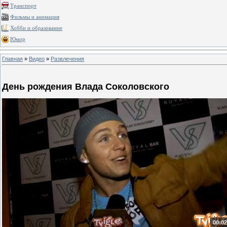
Транспорт
Фильмы и анимация
Хобби и образование
Юмор
Главная
»
Видео
»
Развлечения
День рождения Влада Соколовского
00:02