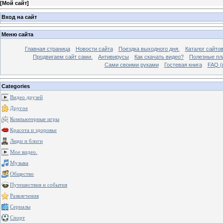
[
Мой сайт
]
Вход на сайт
Меню сайта
Главная страница
Новости сайта
Поездка выходного дня.
Каталог сайто
Продвигаем сайт сами.
Антивирусы
Как скачать видео?
Полезные пла
Сами своими руками
Гостевая книга
FAQ (
Categories
Видео друзей
Другое
Компьютерные игры
Красота и здоровье
Люди и блоги
Мое видео.
Музыка
Общество
Путешествия и события
Развлечения
Сериалы
Спорт