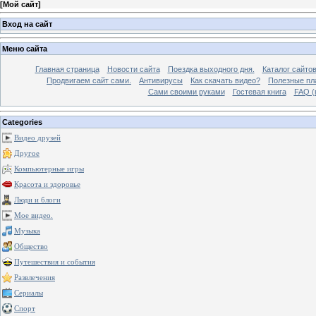
[
Мой сайт
]
Вход на сайт
Меню сайта
Главная страница
Новости сайта
Поездка выходного дня.
Каталог сайто
Продвигаем сайт сами.
Антивирусы
Как скачать видео?
Полезные пла
Сами своими руками
Гостевая книга
FAQ (
Categories
Видео друзей
Другое
Компьютерные игры
Красота и здоровье
Люди и блоги
Мое видео.
Музыка
Общество
Путешествия и события
Развлечения
Сериалы
Спорт