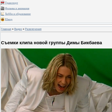
Транспорт
Фильмы и анимация
Хобби и образование
Юмор
Главная
»
Видео
»
Развлечения
Съемки клипа новой группы Димы Бикбаева