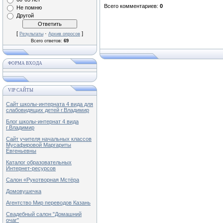
Всего комментариев
:
0
Не помню
Другой
[
·
]
Результаты
Архив опросов
Всего ответов:
69
ФОРМА ВХОДА
VIP САЙТЫ
Сайт школы-интерната 4 вида для
слабовидящих детей г.Владимир
Блог школы-интернат 4 вида
г.Владимир
Сайт учителя начальных классов
Мусафировой Маргариты
Евгеньевны
Каталог образовательных
Интернет-ресурсов
Салон «Рукотворная Мстёра
Домовушечка
Агентство Мир переводов Казань
Свадебный салон "Домашний
очаг"