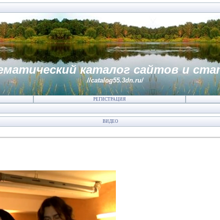
ематический каталог сайтов и ста
//catalog55.3dn.ru/
РЕГИСТРАЦИЯ
ВИДЕО