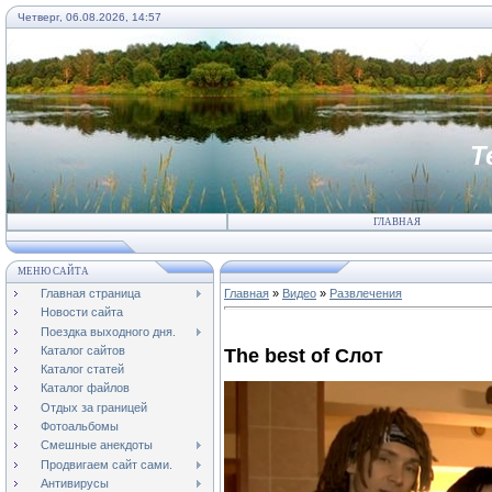
Четверг, 06.08.2026, 14:57
Т
ГЛАВНАЯ
МЕНЮ САЙТА
Главная страница
Главная
»
Видео
»
Развлечения
Новости сайта
Поездка выходного дня.
Каталог сайтов
The best of Слот
Каталог статей
Каталог файлов
Отдых за границей
Фотоальбомы
Смешные анекдоты
Продвигаем сайт сами.
Антивирусы