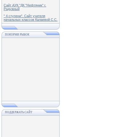
Сайт АУК "ДК "Нефтяник" г.
Радужный
" 4 ступени". Сайт учителя
начальных классов Калаевой С.С.
ПОКОРМИ РЫБОК
ПОДДЕРЖАТЬ САЙТ