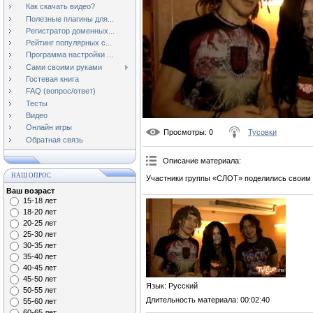
Как скачать видео?
Полезные плагины для...
Регистратор доменных...
Рейтинг популярных с...
Программа настройки ...
Сами своими руками
Гостевая книга
FAQ (вопрос/ответ)
Тесты
Видео
Онлайн игры
Просмотры
: 0
Тусовки
Обратная связь
Описание материала
:
НАШ ОПРОС
Участники группы «СЛОТ» поделились своим
Ваш возраст
15-18 лет
18-20 лет
20-25 лет
25-30 лет
30-35 лет
35-40 лет
40-45 лет
45-50 лет
Язык
: Русский
50-55 лет
Длительность материала
: 00:02:40
55-60 лет
60-65 лет