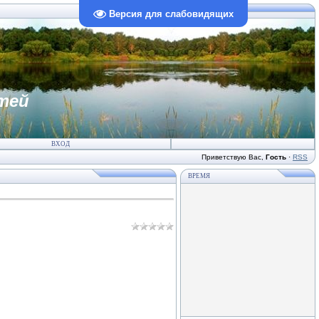
Версия для слабовидящих
тей
ВХОД
Приветствую Вас
,
Гость
·
RSS
ВРЕМЯ