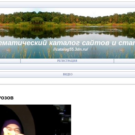
ематический каталог сайтов и ста
//catalog55.3dn.ru/
РЕГИСТРАЦИЯ
ВИДЕО
уозов