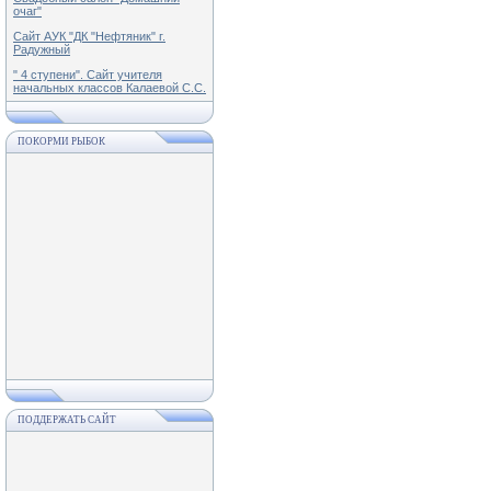
очаг"
Сайт АУК "ДК "Нефтяник" г.
Радужный
" 4 ступени". Сайт учителя
начальных классов Калаевой С.С.
ПОКОРМИ РЫБОК
ПОДДЕРЖАТЬ САЙТ