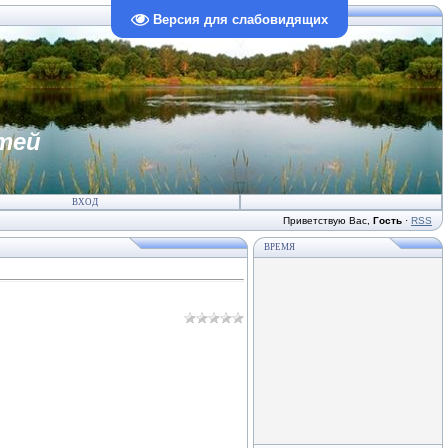
Версия для слабовидящих
тей
ВХОД
Приветствую Вас
,
Гость
·
RSS
ВРЕМЯ