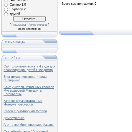
Всего комментариев
:
0
Camino 1.0
Epiphany 2
Другой
[
·
]
Результаты
Архив опросов
Всего ответов:
45
ФОРМА ВХОДА
VIP САЙТЫ
Сайт школы-интерната 4 вида для
слабовидящих детей г.Владимир
Блог школы-интернат 4 вида
г.Владимир
Сайт учителя начальных классов
Мусафировой Маргариты
Евгеньевны
Каталог образовательных
Интернет-ресурсов
Салон «Рукотворная Мстёра
Домовушечка
Агентство Мир переводов Казань
Свадебный салон "Домашний