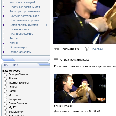
Как скачать видео?
Полезные плагины для...
Регистратор доменных...
Рейтинг популярных с...
Программа настройки ...
Сами своими руками
Гостевая книга
FAQ (вопрос/ответ)
Тесты
Видео
Онлайн игры
Просмотры
: 0
Тусовки
Обратная связь
Описание материала
:
НАШ ОПРОС
Репортаж с bmx контеста, прошедшего зимой 
Ваш браузер
Google Chrome
Firefox
Internet Explorer
Opera
Safari
Maxthon
Konqueror 3.5
Avant Browser
Язык
: Русский
MyIE2
Длительность материала
: 00:01:20
SeaMonkey
NetFront 3.4