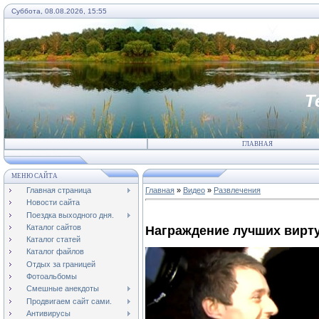
Суббота, 08.08.2026, 15:55
Т
ГЛАВНАЯ
МЕНЮ САЙТА
Главная страница
Главная
»
Видео
»
Развлечения
Новости сайта
Поездка выходного дня.
Каталог сайтов
Награждение лучших вирт
Каталог статей
Каталог файлов
Отдых за границей
Фотоальбомы
Смешные анекдоты
Продвигаем сайт сами.
Антивирусы