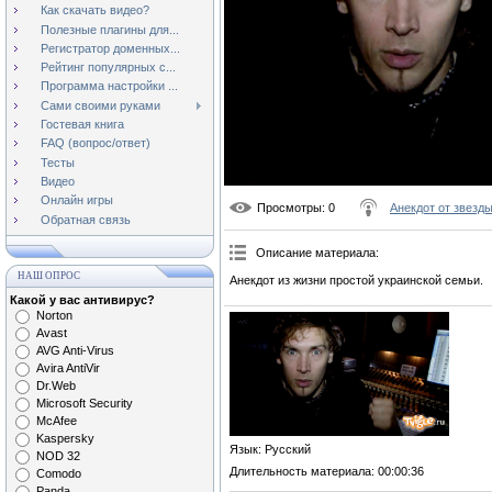
Как скачать видео?
Полезные плагины для...
Регистратор доменных...
Рейтинг популярных с...
Программа настройки ...
Сами своими руками
Гостевая книга
FAQ (вопрос/ответ)
Тесты
Видео
Онлайн игры
Просмотры
: 0
Анекдот от звезд
Обратная связь
Описание материала
:
НАШ ОПРОС
Анекдот из жизни простой украинской семьи.
Какой у вас антивирус?
Norton
Avast
AVG Anti-Virus
Avira AntiVir
Dr.Web
Microsoft Security
McAfee
Kaspersky
Язык
: Русский
NOD 32
Длительность материала
: 00:00:36
Comodo
Panda