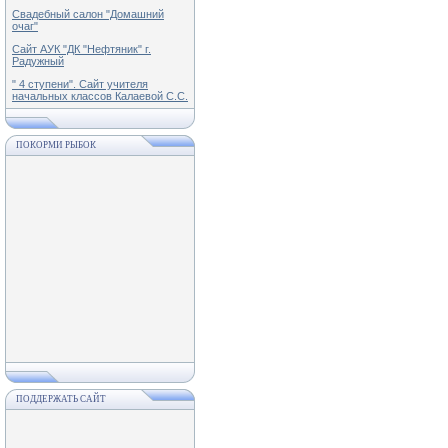
Свадебный салон "Домашний
очаг"
Сайт АУК "ДК "Нефтяник" г.
Радужный
" 4 ступени". Сайт учителя
начальных классов Калаевой С.С.
ПОКОРМИ РЫБОК
ПОДДЕРЖАТЬ САЙТ