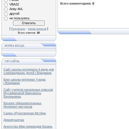
Всего комментариев
:
0
VBA32
Antiy-AVL
другой
не пользуюсь
[
·
]
Результаты
Архив опросов
Всего ответов:
40
ФОРМА ВХОДА
VIP САЙТЫ
Сайт школы-интерната 4 вида для
слабовидящих детей г.Владимир
Блог школы-интернат 4 вида
г.Владимир
Сайт учителя начальных классов
Мусафировой Маргариты
Евгеньевны
Каталог образовательных
Интернет-ресурсов
Салон «Рукотворная Мстёра
Домовушечка
Агентство Мир переводов Казань