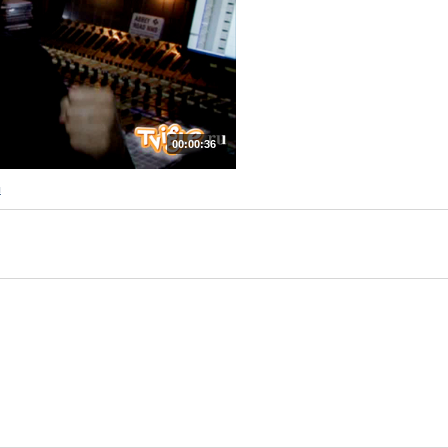
00:00:36
ы