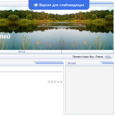
Версия для слабовидящих
тей
ВХОД
Приветствую Вас
,
Гость
·
RSS
ВРЕМЯ