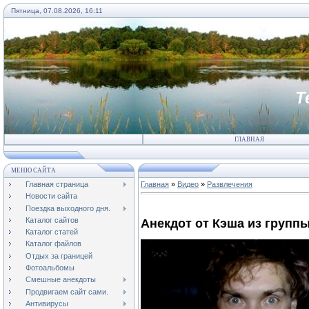
Пятница, 07.08.2026, 16:11
Т
ГЛАВНАЯ
МЕНЮ САЙТА
Главная страница
Главная
»
Видео
»
Развлечения
Новости сайта
Поездка выходного дня.
Каталог сайтов
Анекдот от Кэша из групп
Каталог статей
Каталог файлов
Отдых за границей
Фотоальбомы
Смешные анекдоты
Продвигаем сайт сами.
Антивирусы