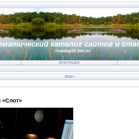
ематический каталог сайтов и ста
//catalog55.3dn.ru/
РЕГИСТРАЦИЯ
ВИДЕО
ы «Слот»