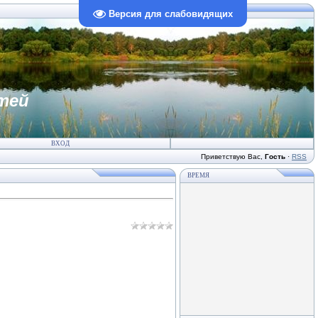
Версия для слабовидящих
тей
ВХОД
Приветствую Вас
,
Гость
·
RSS
ВРЕМЯ