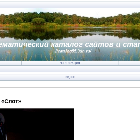
ематический каталог сайтов и ста
//catalog55.3dn.ru/
РЕГИСТРАЦИЯ
ВИДЕО
 «Слот»