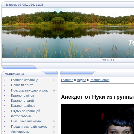
Четверг, 06.08.2026, 11:38
Т
ГЛАВНАЯ
МЕНЮ САЙТА
Главная страница
Главная
»
Видео
»
Развлечения
Новости сайта
Поездка выходного дня.
Каталог сайтов
Анекдот от Нуки из группы
Каталог статей
Каталог файлов
Отдых за границей
Фотоальбомы
Смешные анекдоты
Продвигаем сайт сами.
Антивирусы