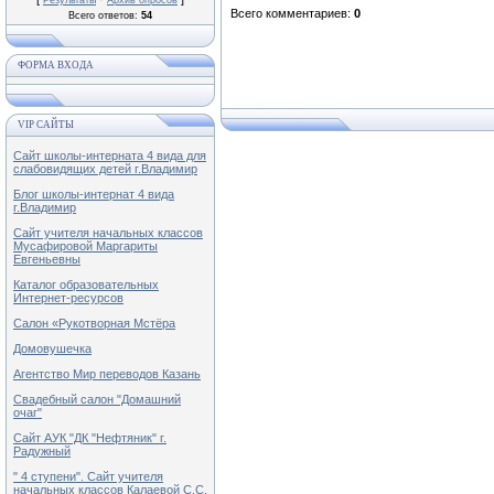
Результаты
Архив опросов
Всего комментариев
:
0
Всего ответов:
54
ФОРМА ВХОДА
VIP САЙТЫ
Сайт школы-интерната 4 вида для
слабовидящих детей г.Владимир
Блог школы-интернат 4 вида
г.Владимир
Сайт учителя начальных классов
Мусафировой Маргариты
Евгеньевны
Каталог образовательных
Интернет-ресурсов
Салон «Рукотворная Мстёра
Домовушечка
Агентство Мир переводов Казань
Свадебный салон "Домашний
очаг"
Сайт АУК "ДК "Нефтяник" г.
Радужный
" 4 ступени". Сайт учителя
начальных классов Калаевой С.С.