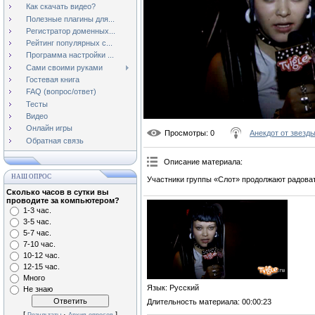
Как скачать видео?
Полезные плагины для...
Регистратор доменных...
Рейтинг популярных с...
Программа настройки ...
Сами своими руками
Гостевая книга
FAQ (вопрос/ответ)
Тесты
Видео
Онлайн игры
Просмотры
: 0
Анекдот от звезд
Обратная связь
Описание материала
:
НАШ ОПРОС
Участники группы «Слот» продолжают радоват
Сколько часов в сутки вы
проводите за компьютером?
1-3 час.
3-5 час.
5-7 час.
7-10 час.
10-12 час.
12-15 час.
Много
Язык
: Русский
Не знаю
Длительность материала
: 00:00:23
[
·
]