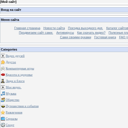
[
Мой сайт
]
Вход на сайт
Меню сайта
Главная страница
Новости сайта
Поездка выходного дня.
Каталог сайто
Продвигаем сайт сами.
Антивирусы
Как скачать видео?
Полезные пла
Сами своими руками
Гостевая книга
FAQ (
Categories
Видео друзей
Другое
Компьютерные игры
Красота и здоровье
Люди и блоги
Мое видео.
Музыка
Общество
Путешествия и события
Развлечения
Сериалы
Спорт