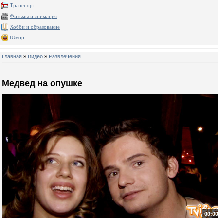
Транспорт
Фильмы и анимация
Хобби и образование
Юмор
Главная
»
Видео
»
Развлечения
Медвед на опушке
00:00