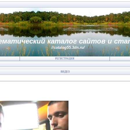
ематический каталог сайтов и ста
//catalog55.3dn.ru/
РЕГИСТРАЦИЯ
ВИДЕО