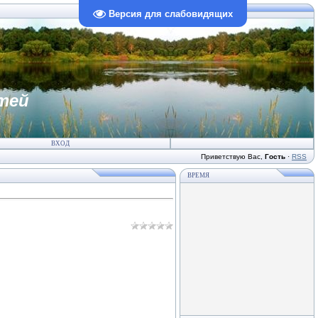
Версия для слабовидящих
тей
ВХОД
Приветствую Вас
,
Гость
·
RSS
ВРЕМЯ