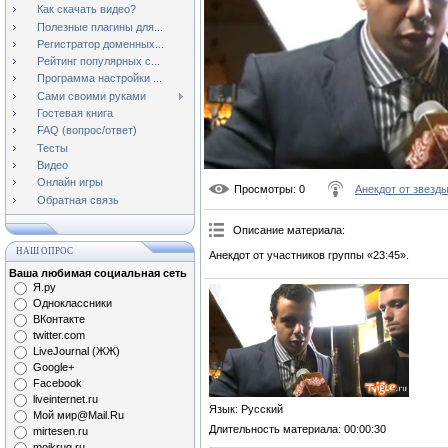
Как скачать видео?
Полезные плагины для...
Регистратор доменных...
Рейтинг популярных с...
Программа настройки ...
Сами своими руками
Гостевая книга
FAQ (вопрос/ответ)
Тесты
Видео
Онлайн игры
Просмотры
: 0
Анекдот от звезд
Обратная связь
Описание материала
:
НАШ ОПРОС
Анекдот от участников группы «23:45».
Ваша любимая социальная сеть
Я.ру
Одноклассники
ВКонтакте
twitter.com
LiveJournal (ЖЖ)
Google+
Facebook
liveinternet.ru
Язык
: Русский
Мой мир@Mail.Ru
Длительность материала
: 00:00:30
mirtesen.ru
moikrug.ru