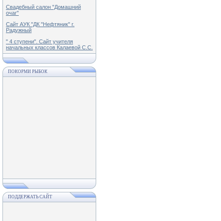
Свадебный салон "Домашний
очаг"
Сайт АУК "ДК "Нефтяник" г.
Радужный
" 4 ступени". Сайт учителя
начальных классов Калаевой С.С.
ПОКОРМИ РЫБОК
ПОДДЕРЖАТЬ САЙТ