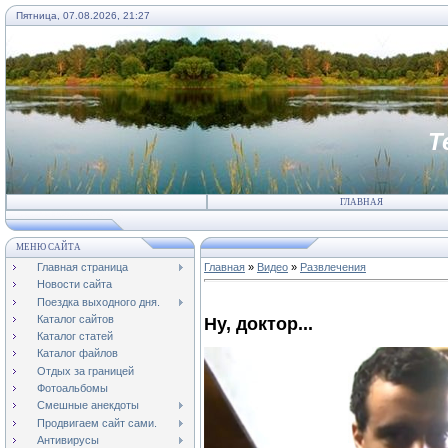
Пятница, 07.08.2026, 21:27
Т
ГЛАВНАЯ
МЕНЮ САЙТА
Главная страница
Главная
»
Видео
»
Развлечения
Новости сайта
Поездка выходного дня.
Каталог сайтов
Ну, доктор...
Каталог статей
Каталог файлов
Отдых за границей
Фотоальбомы
Смешные анекдоты
Продвигаем сайт сами.
Антивирусы