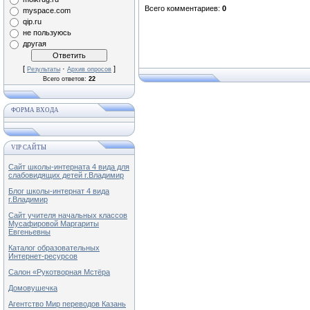
Всего комментариев
:
0
myspace.com
qip.ru
не пользуюсь
другая
[
·
]
Результаты
Архив опросов
Всего ответов:
22
ФОРМА ВХОДА
VIP САЙТЫ
Сайт школы-интерната 4 вида для
слабовидящих детей г.Владимир
Блог школы-интернат 4 вида
г.Владимир
Сайт учителя начальных классов
Мусафировой Маргариты
Евгеньевны
Каталог образовательных
Интернет-ресурсов
Салон «Рукотворная Мстёра
Домовушечка
Агентство Мир переводов Казань